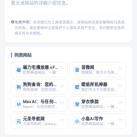
暂无该网站的详细介绍信息。
免责声明：
本页面仅为工具收录展示，该网站的资源及解释权归其官
方所有。请在使用时注意保护个人隐私及财产安全，自行甄别信息的
真实性与合规性。
同类网站
磁力宅播放器 xFuse
音微网
磁
音
优质精选网站，一键直达
音微网，致力于为用户打造一站式音乐服务平台，提供海量最新音乐,高品质音乐,无损音乐、MV、铃声等资源，涵盖最新流行、经典老歌、影视原声、独立音乐等多种风格，满足你多样化的音乐需求。
狗狗查询：您的全能域名信息助手
壁纸样机神器
狗
壁
狗狗查询：您的全能域名信息助手网址： https://www.ggcx.com/简介：狗狗查询平台致力于为用户提供全面、便捷的域名信息查询服务。无论您是域名投资者、网站管理员，还是对域名信息感兴趣的普通用户，狗狗查询都能满足您的需求。主要功能： 域名查询： 快速
我们专注于为壁纸创作者、设计师及博主们提供一款高效便捷的壁纸样机工具，让您的壁纸作品瞬间跃然于各类真实设备之上，展现无限创意与魅力1功能特点包括：模板布局多样性：提供广泛的模板选项，用户可依据个人设计需求挑选。内屏模版设置：提供不同的内屏样式，用户可依据壁纸风格需求挑选。品牌标识整合
MaxAI：与任何网页聊天，阅读更快，写作更佳
穿衣焕脸
M
穿
MaxAI：与任何网页聊天，阅读更快，写作更佳简介： MaxAI 是一个革命性的在线工具，旨在提升您的网页浏览体验。通过集成先进的AI技术，如DeepSeek、o3、GPT-4o、Claude-3.5和Gemini-2.0，MaxAI 提供了多种功能，包括摘要生成、搜索、解释、分析、翻译和写
优质精选网站，一键直达
元圣导航网
小鱼AI写作
元
小
元圣导航网（www.yuansage.com）是专注IT技术方面的网址导航。网址类型包括：博客网站，资源网站，IDC网站，论坛网站，支付网站，开发文档，API接口
优质精选网站，一键直达