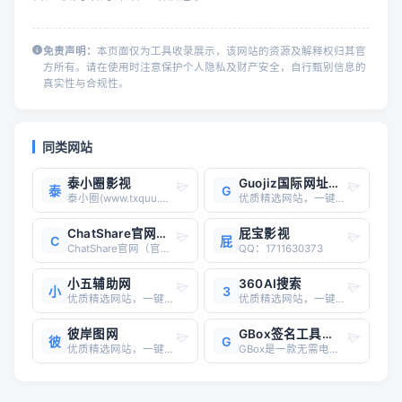
免责声明：
本页面仅为工具收录展示，该网站的资源及解释权归其官
方所有。请在使用时注意保护个人隐私及财产安全，自行甄别信息的
真实性与合规性。
同类网站
泰小圈影视
Guojiz国际网址导航系统
泰
G
泰小圈(www.txquu.com)泰剧TV_推荐2025最新热播泰国经典电视剧大全_免费泰剧网
优质精选网站，一键直达
ChatShare官网入口
屁宝影视
C
屁
ChatShare官网（官方入口：chatshare.one）是国内优质的AI工具聚合服务平台，专注为用户提供便捷、高效、全面的AI模型使用解决方案，作为ChatShare源头厂家官方指定入口，全程保障服务的稳定性与安全性，彻底解决用户使用海外AI模型的诸多不便，让每一位用户都能轻松畅享前沿AI技术
QQ：1711630373
小五辅助网
360AI搜索
小
3
优质精选网站，一键直达
优质精选网站，一键直达
彼岸图网
GBox签名工具官网
彼
G
优质精选网站，一键直达
GBox是一款无需电脑的iOS签名工具，用于安装和测试iOS App。支持iOS 12.0 ~ iOS 18.2