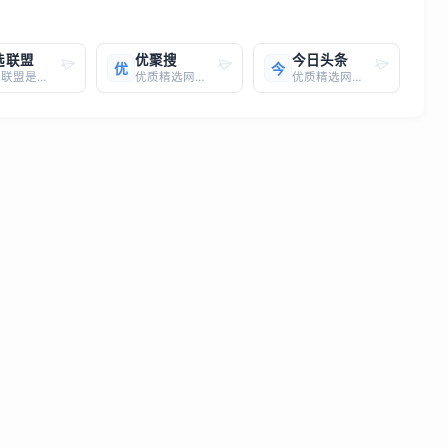
选联盟
优聚搜
今日头条
优
今
云选联盟是腾讯官方出品的CPS推广平台，汇聚低价高佣的品牌好物，并整合全网流量推广商品，助力商家销量倍增，为推广者带来丰厚收入。云选联盟官网网址：https://cps.ym.qq.com/云选联盟是腾讯智慧零售官方推出的一个CPS（Cost Per Sale，按销售付费）推广平台，
优质精选网站，一键直达
优质精选网站，一键直达