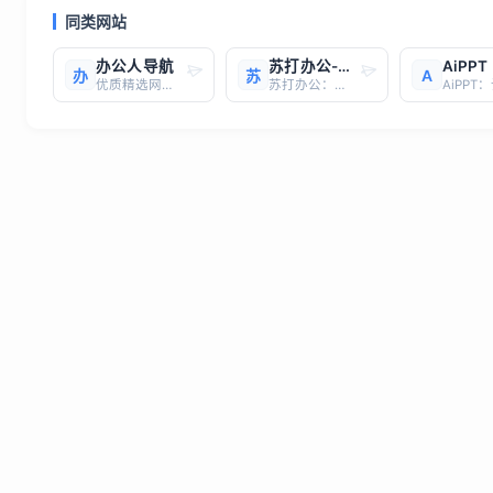
同类网站
办公人导航
苏打办公-你的全能办公ai助手
AiPPT
办
苏
A
优质精选网站，一键直达
苏打办公：你的全能办公助手网址： http://bangong.360.cn/简介：还在为办公效率低下而烦恼吗？还在为找不到合适的工具而抓狂吗？苏打办公，你的全能办公助手，帮你轻松搞定一切！苏打办公，工具就是全！ 海量工具，应有尽有： PDF转换、OCR识别、图