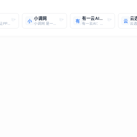
小调网
有一云AI：你的全能AI内容创作助手
云
小
有
云
AiPPT：让PPT制作变得简单高效还在为制作PPT而烦恼吗？ 告别繁琐的设计流程，AiPPT 助您一键生成专业级PPT！AiPPT 是一款基于最新AI技术的智能PPT制作工具，致力于为用户提供高效、便捷的PPT生成解决方案。无论您是职场精英、教育工作者还是销售人员，AiPPT 都能满足
小调网 是一个专注于提供影视资源的平台，主要提供电影、电视剧、动漫、综艺等各类影视内容的在线观看和下载服务。以下是关于小调网的详细信息：核心功能与特点 资源丰富：涵盖电影、电视剧、动漫、综艺等多种类型，每日更新全网最新资源。 高清画质：提供高清流畅的在线观看服务，画质支持
有一云AI：你的全能AI内容创作助手网址： https://www.uecloud.com/简介：有一云AI（UECloudAI）是一款基于AI技术的全能内容创作平台，致力于为用户提供高效、智能的新媒体内容创作解决方案。无论你是公众号运营者、新媒体编辑，还是教育工作者、营销人员，