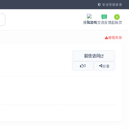
安全导航收录
摸鱼游戏
交流反馈
起始页
报错失效
前往访问
0
分享