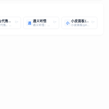
神仙代售官网网址：https://www.sxds.com/
通义听悟
小皮面板(phpstudy)：让服务器环境配置变得简单
通
小
神仙代售，专注于游戏账号交易平台多年，具有完整的交易流程以及处理找回售后的经验，提供网游手游账号交易代售服务。天龙八部账号交易，三国谋策天下账号出售，DNF手游买卖交易，地下城与勇士手游卖号回收等。神仙代售多层次的安全措施，包括账号验证、数据加密、防欺诈系统等，以保护玩家的账号免受恶意破坏和盗窃。
通义听悟：你的音视频内容AI助手网址： https://tingwu.aliyun.com/简介：通义听悟是阿里云推出的一款聚焦音视频内容的工作学习AI助手。它依托强大的大模型技术，致力于帮助用户高效记录、整理和分析音视频内容，让音视频信息处理更便捷、更智能。核心功能：
小皮面板(phpstudy)：让服务器环境配置变得简单！还在为服务器环境配置而烦恼吗？ 小皮面板(phpstudy) 是您的最佳选择！这是一款专为 Windows 和 Linux 系统设计的服务器运维管理面板，致力于让服务器环境配置变得简单、高效、安全。小皮面板(phpstudy) 拥有