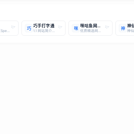
巧手打字通
咪咕鱼网址导航
巧
咪
神
测速网（SpeedTest.cn ）是一款专业的网络测速工具，提供多种网络性能测试服务，包括宽带测速、Wi-Fi测速、5G测速、Ping测试、路由测试等。其主要特点和功能如下：1. **测速功能**：- 测速网支持一键测速，用户只需点击“测速”按钮即可快速获取上传速度、下载速度、延迟、丢
1.1 网站简介巧手打字通（https://laidazi.com）是一款专为初学者设计的在线打字练习网站，以其友好的界面和丰富的练习内容深受家长和孩子们的喜爱。平台提供了从基础到高级的多种练习模式，适合不同年龄段的孩子使用。1.2 主要特点儿童友好界面：界面设计简洁明了，色彩鲜艳，
优质精选网站，一键直达