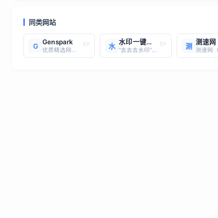
同类网站
Genspark
水印一键去去去—免费在线去水印精灵，一键涂抹，轻松去除，无痕图片去水印，在线抠图去背景
测速网
G
水
测
优质精选网站，一键直达
“去去去水印”是一款基于人工智能技术的在线去水印工具，能够快速、高效地去除图片中的水印、文字、标志等元素。以下是关于“去去去水印”的详细信息：1. **功能特点**：- **高效便捷**：用户只需上传图片并涂抹水印区域，点击处理按钮，即可在几秒钟内完成去水印操作，无需复杂的技术背景或专业