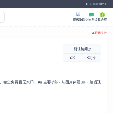
安全导航收录
摸鱼游戏
交流反馈
起始页
报错失效
前往访问
0
分享
辑GIF，完全免费且无水印。## 主要功能- 从图片创建GIF- 编辑现