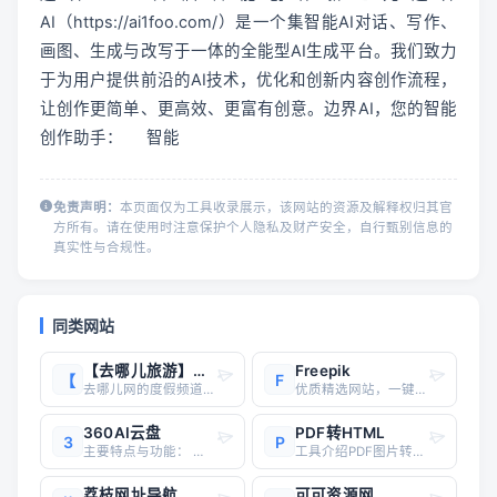
AI（https://ai1foo.com/）是一个集智能AI对话、写作、
画图、生成与改写于一体的全能型AI生成平台。我们致力
于为用户提供前沿的AI技术，优化和创新内容创作流程，
让创作更简单、更高效、更富有创意。边界AI，您的智能
创作助手： 	智能
免责声明：
本页面仅为工具收录展示，该网站的资源及解释权归其官
方所有。请在使用时注意保护个人隐私及财产安全，自行甄别信息的
真实性与合规性。
同类网站
【去哪儿旅游】度假搜索
Freepik
【
F
去哪儿网的度假频道提供了丰富的旅游线路、度假套餐、自助游、自由行、周边游等服务。您可以通过以下步骤在去哪儿旅行上查找度假套餐和旅游活动： 确定目标目的地：首先确定您的度假目的地，并查阅相关旅游攻略、目的地介绍等信息，了解该地的气候、美食、文化等特色。 搜索框输入目的地名称：在
优质精选网站，一键直达
360AI云盘
PDF转HTML
3
P
主要特点与功能： 超大存储空间：超级会员可享受6TB的专属存储空间，支持任意文件的存储需求。 AI功能集成：包括AI搜索、文档分析、知识问答、OCR识别、语音转文本等，提升办公效率和学习能力。 多端同步与备份：支持手机、电脑、平板等设备间的无缝同步，文件自动备份，确保数据安全。
工具介绍PDF图片转HTML是一款功能强大的在线转换工具，这款工具不仅能够处理文本和向量图形，还能够将PDF中的图片准确地转换成网页元素。转换后的HTML网页保持了PDF原始页面的布局和格式，确保了在不同的浏览器和设备上都能够以原样呈现，从而提供了更广泛的内容访问和分享可能性。1、点
荔枝网址导航
可可资源网