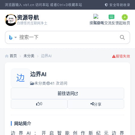
浏览器输入 vb1.cn 访问本站 或者Ctrl+D收藏本站
安全导航收录
资源导航
摸鱼游戏
交流反馈
起始页
白嫖怪的互联网净土
首页
未分类
边界AI
报错失效
边界AI
边
未分类
41 次访问
前往访问
0
分享
网站简介
边界AI：开启智能创作新纪元边界