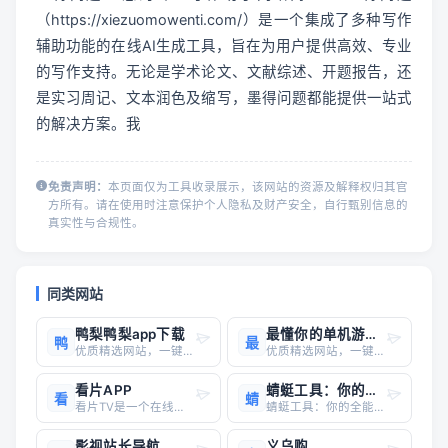
（https://xiezuomowenti.com/）是一个集成了多种写作
辅助功能的在线AI生成工具，旨在为用户提供高效、专业
的写作支持。无论是学术论文、文献综述、开题报告，还
是实习周记、文本润色及缩写，墨得问题都能提供一站式
的解决方案。我
免责声明：
本页面仅为工具收录展示，该网站的资源及解释权归其官
方所有。请在使用时注意保护个人隐私及财产安全，自行甄别信息的
真实性与合规性。
同类网站
鸭梨鸭梨app下载
最懂你的单机游戏库
鸭
最
优质精选网站，一键直达
优质精选网站，一键直达
看片APP
蜻蜓工具：你的全能在线工具箱
看
蜻
看片TV是一个在线影视搜索引擎和聚合平台，旨在为用户提供全网优质影视资源的搜索、在线播放和下载服务。该平台涵盖了电影、电视剧、动漫、综艺、短视频等多种类型的影视内容，支持多线路接口解析技术，确保播放流畅无阻，且界面简洁无广告打扰。看片TV的官方网站为https://kptv.us/ ，用户可
蜻蜓工具：你的全能在线工具箱网址： https://33tool.com/简介：蜻蜓工具是一个功能强大、完全免费的在线工具网站，致力于为用户提供便捷、高效的在线服务。无论你是开发者、设计师、视频编辑，还是普通办公人员，都能在这里找到你需要的工具。主要功能： 开发
影视站长导航
义乌购