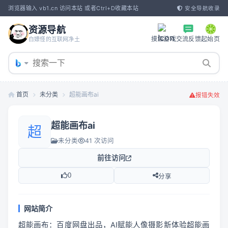
浏览器输入 vb1.cn 访问本站 或者Ctrl+D收藏本站
安全导航收录
资源导航
摸鱼游戏
交流反馈
起始页
白嫖怪的互联网净土
首页
未分类
超能画布ai
报错失效
超能画布ai
超
未分类
41 次访问
前往访问
0
分享
网站简介
超能画布：百度网盘出品，AI赋能人像摄影新体验超能画