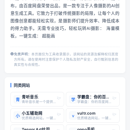
布，由百度网盘荣誉出品，是一款专注于人像摄影的AI创
意生成工具。它致力于打破传统摄影的局限，让每个人的
图像创意都能轻松实现，是摄影师们提升效率、降低成本
的得力助手。无需专业技巧，轻松玩转AI摄影： 	海量模
板，一键生成： 超能画
免责声明：
本页面仅为工具收录展示，该网站的资源及解释权归其官
方所有。请在使用时注意保护个人隐私及财产安全，自行甄别信息的
真实性与合规性。
同类网站
青听音乐
学霸盘：你的百度网盘资源搜索神器
青
学
青听音乐是一个提供在线歌曲&下载的APP客户端，以Android系统为主。可支持四个音乐平台的曲库，并且支持四大平台歌单导入。除了在线听歌外，APP支持从标准音质到Hi-res音质的歌曲下载。在歌曲下载方面，APP普遍比网页方便一些，都是即点即下，不需要跳转到第三方网盘。青听音乐的开
学霸盘：你的百度网盘资源搜索神器还在为找不到百度网盘资源而烦恼吗？还在为无效链接而浪费时间吗？学霸盘，你的百度网盘资源搜索神器，帮你轻松解决这些问题！学霸盘是什么？学霸盘是一个专注于百度网盘资源的搜索引擎，致力于为用户提供高效、便捷的资源搜索服务。无论你是想找学习资料、考研课程、
小五辅助网
vultr.com
小
v
优质精选网站，一键直达
优质精选网站，一键直达
Tensor.Art吐司AI绘画
oppo手机