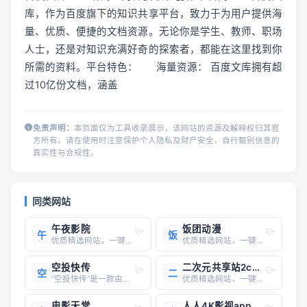
库，作为百度旗下的知识共享平台，致力于为用户提供海
量、优质、便捷的文档资源。无论你是学生、教师、职场
人士，还是对知识充满好奇的探索者，都能在这里找到你
所需的资料。平台特色： 	海量资源： 百度文库拥有超
过10亿份文档，涵盖
免责声明：
本页面仅为工具收录展示，该网站的资源及解释权归其官
方所有。请在使用时注意保护个人隐私及财产安全，自行甄别信息的
真实性与合规性。
同类网站
午夜影院
饭团动漫
午
饭
优质精选网站，一键直达
优质精选网站，一键直达
空投快传
二次元共享站2cyshare
空
二
“空投快传”是一款由福州市热铁盒软件有限公司开发的跨设备文件传输工具，主要功能是通过Wi-Fi或蓝牙实现不同设备之间的文件传输，无需网络连接，支持多种文件格式（如图片、视频、音频、文本等），并且操作简单、高效。### 功能特点1. **无需网络连接**：用户只需确保设备处于同一Wi-Fi
优质精选网站，一键直达
电影天堂
人人4K影视app