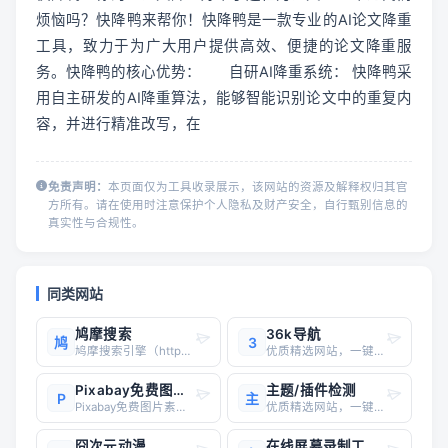
烦恼吗？快降鸭来帮你！快降鸭是一款专业的AI论文降重
工具，致力于为广大用户提供高效、便捷的论文降重服
务。快降鸭的核心优势： 	自研AI降重系统： 快降鸭采
用自主研发的AI降重算法，能够智能识别论文中的重复内
容，并进行精准改写，在
免责声明：
本页面仅为工具收录展示，该网站的资源及解释权归其官
方所有。请在使用时注意保护个人隐私及财产安全，自行甄别信息的
真实性与合规性。
同类网站
鸠摩搜索
36k导航
鸠
3
鸠摩搜索引擎（https://www.jiumodiary.com/）是一个专注于电子书和文档搜索的垂直搜索引擎，旨在帮助用户快速找到所需的电子书资源。以下是关于鸠摩搜索引擎的详细信息：功能特点 资源丰富：涵盖小说、教材、学术著作、漫画、杂志等多种类型的电子书。 多源搜索
优质精选网站，一键直达
Pixabay免费图片素材站
主题/插件检测
P
主
Pixabay免费图片素材站
优质精选网站，一键直达
囧次元动漫
在线屏幕录制工具-RecordC