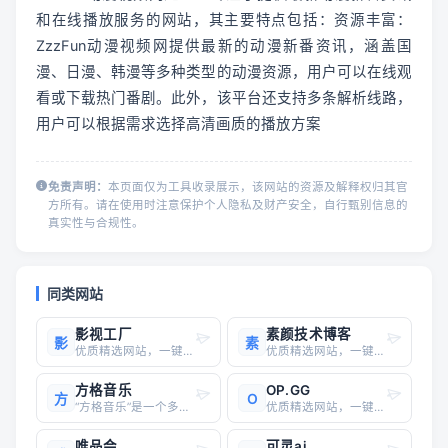
和在线播放服务的网站，其主要特点包括：资源丰富：
ZzzFun动漫视频网提供最新的动漫新番资讯，涵盖国
漫、日漫、韩漫等多种类型的动漫资源，用户可以在线观
看或下载热门番剧。此外，该平台还支持多条解析线路，
用户可以根据需求选择高清画质的播放方案
免责声明：
本页面仅为工具收录展示，该网站的资源及解释权归其官
方所有。请在使用时注意保护个人隐私及财产安全，自行甄别信息的
真实性与合规性。
同类网站
影视工厂
素颜技术博客
影
素
优质精选网站，一键直达
优质精选网站，一键直达
方格音乐
OP.GG
方
O
“方格音乐”是一个多功能的音乐播放软件，其功能和特点在不同的证据中有所描述。以下是关于“方格音乐”的详细解答：### 1. **基本功能**- 方格音乐是一款免费的无损音乐播放器，支持在线试听和下载高品质音乐，包括无损音质、版权音乐以及热门歌曲。- 它提供丰富的音乐资源，涵盖多种风格
优质精选网站，一键直达
唯品会
可灵ai