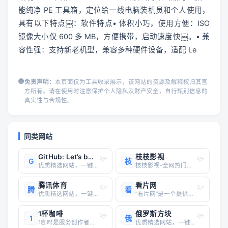
能纯净 PE 工具箱，定位给一线电脑装机员和个人使用，
具有以下特点​￼​：软件特点• 体积小巧，使用方便：ISO 
镜像大小仅 600 多 MB，方便携带，启动速度快​￼​。• 兼
容性强：支持新老机型，兼容多种硬件设备，适配 Le
免责声明：
本页面仅为工具收录展示，该网站的资源及解释权归其官
方所有。请在使用时注意保护个人隐私及财产安全，自行甄别信息的
真实性与合规性。
同类网站
GitHub: Let’s build from here · GitHub
枝枝影视
G
枝
优质精选网站，一键直达
枝枝影视-全网热门影视实时更新！无广告极速加载《热播电视剧》《院线电影》《爆款短剧》在线观看，高清画质支持手机/电脑/平板多端流畅播放，每日同步更新VIP剧集，无需登录即享沉浸式追剧体验！
腾讯体育
看片网
腾
看
优质精选网站，一键直达
“看片网”是一个提供在线影视资源的平台，主要功能包括免费观看、下载高清视频资源等。以下是对“看片网”的详细分析：1. **资源丰富性**看片网涵盖了多种类型的影视资源，包括电影、电视剧、动漫、综艺、日剧、韩剧、美剧等高清内容。这些资源每日更新，满足用户对最新院线大片和热门电视剧的需求。此
1杯咖啡
俄罗斯方块
1
俄
1咖啡是服务创作者经济的网站，让所有创作者都能拥有自己的网站。在这个网站上，可以让粉丝打赏咖啡。1咖啡官网网址：https://1kafei.com/1咖啡（https://1kafei.com ）是一个服务创作者经济的网站，旨在让所有创作者都能拥有自己的网站，并通过粉丝打赏咖啡来支
优质精选网站，一键直达