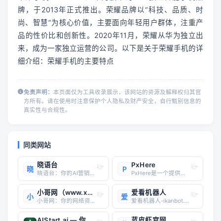
牌，于2013年正式推出。荣耀品牌以“科技、品质、时
尚、智慧”为核心价值，主要面向年轻用户群体，注重产
品的性价比和创新性。2020年11月，荣耀从华为独立出
来，成为一家独立运营的公司。以下是关于荣耀手机的详
细介绍：荣耀手机的主要特点
免责声明：
本页面仅为工具收录展示，该网站的资源及解释权归其官
方所有。请在使用时注意保护个人隐私及财产安全，自行甄别信息的
真实性与合规性。
同类网站
晓语台
PxHere
晓
P
晓语台：你的AI营销文案创作助手还在为写不出吸引人的营销文案而烦恼吗？晓语台，一款基于大语言模型、混合大模型和AIGC技术的智能创作平台，将为你开启高效创作的新篇章！晓语台拥有以下优势： 海量创作主题： 覆盖行业、平台、职业等不同场景，500余款创作主题任你选择，总有一款适合你
PxHere是一个提供高质量免费图片下载服务的素材网站，其特点如下： 图片资源丰富：拥有超过100万张相片内容，涵盖自然风光、城市建筑、人物肖像、食品饮料、科技设备、动物植物、艺术设计等广泛主题。 免费且无需署名：全部图片均采用Creative Commons CC0许可协议
小哥网（www.xge6.com）
爱看机器人
小
爱
小哥网：你的网络资源共享宝库小哥网（www.xge6.com），一个由唐人技术打造的专注于网络资源共享的平台，致力于为广大用户提供高质量、多样化的网络资源。无论你是编程爱好者、技术达人，还是软件发烧友，都能在这里找到你所需的宝藏。网站特色： 海量资源，应有尽有： 小哥网汇聚了丰
爱看机器人-ikanbot.com,是一个利用网络爬虫技术检索全网免费在线观看影视资源的搜素引擎。
AIStart.ai — 你的专属 AI 启动台
蓝皮虾官网