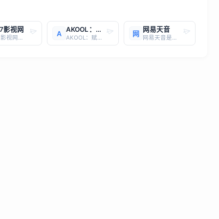
17影视网
AKOOL：赋能企业营销的AI视频创作平台
网易天音
A
网
1817影视网是一个专注于提供热门电影、高清电视剧和精彩短剧的手机免费在线观看平台。根据和，该网站的视频库每日更新，能够满足用户对动作、喜剧、爱情、科幻等多种类型影视作品的需求。用户可以通过访问其网址（sn1817.com ）来享受免费的观影体验。提到，1817影视网被列为xmxone聚合导
AKOOL：赋能企业营销的AI视频创作平台AKOOL 是一个革命性的生成式AI平台，专注于为企业和营销人员提供个性化的视觉营销和广告解决方案。凭借其强大的AI技术，AKOOL 能够帮助用户创建引人入胜的定制化内容，将受众深度融入品牌体验，最终将其转化为忠实客户。AKOOL 的核心功能包括
网易天音是网易云音乐旗下的一站式AI音乐创作工具，具备词、曲、编、唱、混等音乐创作全流程的AI创作辅助功能。以下是其详细介绍：功能特点 全流程创作辅助：覆盖作词、作曲、编曲、演唱及混音环节，支持BPM、调性调整与分轨导出。 AI歌手库：可选用小冰框架内的何畅、陈水若、陈子