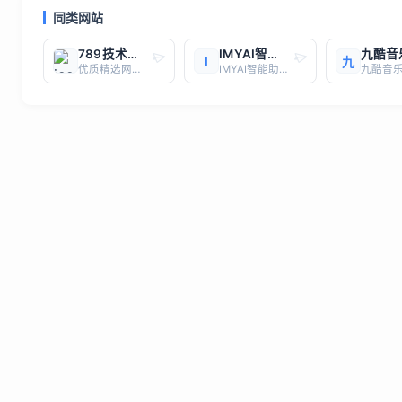
同类网站
789技术导航
IMYAI智能助手
九酷音
I
九
优质精选网站，一键直达
IMYAI智能助手是一款由广州图欧科技有限公司研发的多功能AI服务平台，旨在为用户提供一站式AI创作与服务解决方案。这款平台整合了多种AI技术，包括ChatGPT、Midjourney、Claude、Gemini等国内外顶尖大模型，支持文本生成、绘画创作、音乐制作、视频生成、编程辅助等多种功能，适用