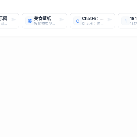
乐网
美食壁纸
ChatHi：你的全能AI助手，开启智能对话新纪元
18
美
C
1
九酷音乐网是一个专注于提供流行歌曲和经典歌曲在线试听的平台。我们致力于为用户提供一个便捷、高效的音乐体验，让您能够随时随地享受您喜爱的音乐。音乐在线试听在九酷音乐网，您可以找到各种风格的音乐，从最新的流行歌曲到经典的老歌，应有尽有。我们的目标是打造一个音乐爱好者的聚集地，让您能够轻松地发现和
按食物类型分类： 主食类：如意大利面、比萨、寿司等，这些壁纸通常展现出食物的精致和丰富，适合喜欢尝试不同主食的用户。 甜品类：包括蛋糕、冰淇淋、巧克力等，色彩鲜艳，给人甜蜜的感觉。 水果蔬菜类：以新鲜的水果和蔬菜为主题，展现出健康和自然的美感。
ChatHi：你的全能AI助手，开启智能对话新纪元网址： https://chat.moshuai.co/简介：ChatHi 是一个集成了多种强大 AI 模型的智能对话平台，致力于为用户提供高效、便捷、个性化的 AI 服务。无论你是需要写作辅助、代码生成、语言翻译，还是想要进行深