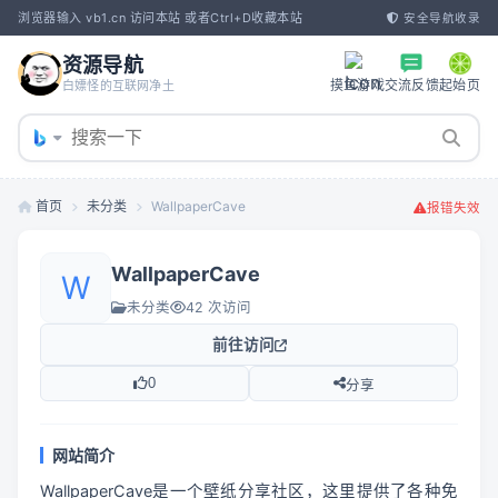
浏览器输入 vb1.cn 访问本站 或者Ctrl+D收藏本站
安全导航收录
资源导航
摸鱼游戏
交流反馈
起始页
白嫖怪的互联网净土
首页
未分类
WallpaperCave
报错失效
WallpaperCave
W
未分类
42 次访问
前往访问
0
分享
网站简介
WallpaperCave是一个壁纸分享社区，这里提供了各种免