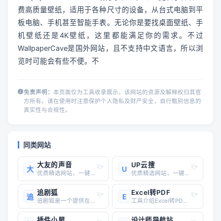
费高质量壁纸，适用于各种尺寸的设备，从台式电脑到平
板电脑、手机甚至智能手表。无论你是要找桌面壁纸、手
机壁纸还是4K壁纸，这里都能满足你的需求。不过
WallpaperCave是国外网站，且不支持中文语言，所以浏
览时可能会有些不便。不
免责声明：
本页面仅为工具收录展示，该网站的资源及解释权归其官
方所有。请在使用时注意保护个人隐私及财产安全，自行甄别信息的
真实性与合规性。
同类网站
大友的声音
UP云搜
大
U
优质精选网站，一键直达
优质精选网站，一键直达
追剧狐
Excel转PDF
追
E
追剧狐是一个提供在线观看影视剧的综合型影视网站，提供电影、剧集、动漫、综艺相关的内容。网站界面的风格偏向于手机端，使用电脑浏览器访问时会有些明显留白，不过配色各方面都比较干净，而且整站目前尚未发现广告，整体的浏览体验较佳。
工具介绍Excel转PDF是一款专业的电子表格处理工具，能够轻松地将Excel文件转为PDF文件
插件小屋
设计师导航站