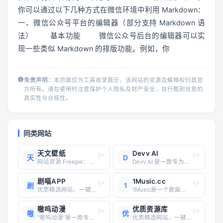
你可以通过以下几种方式在微信环境中利用 Markdown：
一、微信公众号平台的编辑器（部分支持 Markdown 语
法） 	基本功能 	微信公众号后台的编辑器可以实
现一些类似 Markdown 的排版功能。例如，你
免责声明：
本页面仅为工具收录展示，该网站的资源及解释权归其官
方所有。请在使用时注意保护个人隐私及财产安全，自行甄别信息的
真实性与合规性。
同类网站
天文壁纸
Devv AI
天
D
网站资源 Freepik：提供多种宇宙主题的壁纸，包括星空、银河、黑洞等，用户可以免费下载。Freepik Pexels：提供超过800000张高质量的“星空”素材图片，每天发布数千张新图片，使用完全免费。Pexels Pixabay：提供大量关于银河壁纸的照片，免
Devv AI 是一款专为程序员设计的 AI 驱动搜索引擎，旨在通过高效、精准的编程解决方案提升开发者的生产力。以下是关于 Devv AI 的详细分析：### 核心功能与特点1. **快速精准的编程解决方案**Devv AI 利用先进的自然语言处理和机器学习技术，能够快速理解用户的查
剧喵APP
1Music.cc
剧
1
优质精选网站，一键直达
1Music是一个歌曲下载网站，网站界面非常简约，没有广告，且界面没有任何多余元素和操作步骤，搜索到想要的歌曲后，直接点击下载即可。下载可以选择Flac无损音质、MP3普通音质两种格式，且所有资源存在到了Webdav，可以直链下载，无需跳转到第三方网盘。曲库方面，测试了下，所有的测试关键词都
嗷呜动漫
优质资源库
嗷
优
“嗷呜动漫”是一款专注于提供丰富动漫资源的手机应用软件，主要面向二次元爱好者，旨在为用户提供优质的动漫观看体验。从我搜索到的资料来看，“嗷呜动漫”具有以下特点和功能：丰富的动漫资源嗷呜动漫拥有庞大的动漫资源库，包括日本动漫、国产动漫、欧美动漫等多种类型，满足不同用户的观看需求。此外，该平
优质精选网站，一键直达