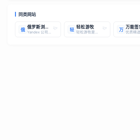
同类网站
俄罗斯浏览器
轻松游牧
万能签
俄
轻
万
Yandex 公司简介Yandex 是一家以机器学习为动力的科技公司，致力于开发智能产品和服务，帮助消费者和企业更好地探索线上与线下世界。 自 1997 年以来，提供世界一流且贴合本地需求的搜索和信息服务 开发了市场领先的按需出行服务、导航产品及各类移动应用 在全球设有 1
轻松游牧是一个专门为远程工作者打造的招聘信息聚合平台，汇集了多个知名论坛和社交媒体上的远程工作机会，如电鸭、V2EX、Hacker News、LinkedIn等。平台提供的远程工作岗位类型丰富，涵盖了全职和兼职，所有职位均支持国内远程办公。无论是技术开发、设计、产品管理，还是市场营销等领域的工作，都