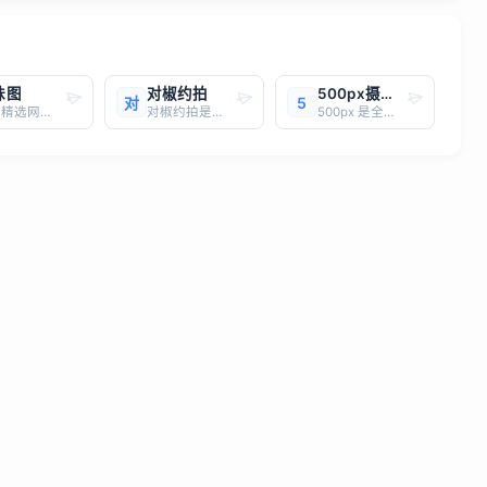
妹图
对椒约拍
500px摄影社区
对
5
优质精选网站，一键直达
对椒约拍是一个模特、演员、摄影师、歌手、导演、主播等明星艺人的约拍平台。对椒约拍当前主要有五大核心功能：在线约拍明星艺人、优秀作品展示、商家需求发布、艺人服务发布、摄影器材租赁等。对椒约拍官网：https://www.sgkji.com/
500px 是全球知名的专业摄影社区，2018 年进入中国市场后，打造 “社区交流 + 商业变现” 双核心模式，汇聚全球超 2000 万摄影师，国内注册摄影师超 300 万，以高品质摄影作品、专业摄影交流氛围著称，同时为摄影师提供商用授权、商业拍摄、作品出版等多元变现渠道，是专业摄影师提升行业影响力