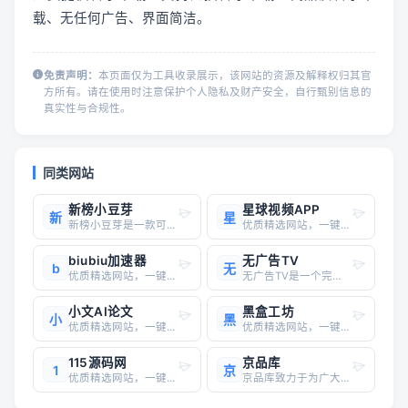
载、无任何广告、界面简洁。
免责声明：
本页面仅为工具收录展示，该网站的资源及解释权归其官
方所有。请在使用时注意保护个人隐私及财产安全，自行甄别信息的
真实性与合规性。
同类网站
新榜小豆芽
星球视频APP
新
星
新榜小豆芽是一款可以帮助用户进行自媒体账号管理，内容同步，作品数据监测以及私信/评论聚合管理得自媒体工具。小豆芽拥有清晰的界面和简单易用的操作，还提供了多种创作工具，用户可以使用它们来美化自己的文章、标题和视频，甚至可以通过小豆芽进行自媒体账号免密共享登录，实现团队协调运营，提高用户的工作效率。
优质精选网站，一键直达
biubiu加速器
无广告TV
b
无
优质精选网站，一键直达
无广告TV是一个完全免费的影视网站，提供了全网最全的电影、电视剧、综艺、动漫 、短剧等免费在线观看视频，支持多设备观看，在线播放速度超快，所有片源都是超清以上画质。每日更新不断，随时随地畅享视频体验！
小文AI论文
黑盒工坊
小
黑
优质精选网站，一键直达
优质精选网站，一键直达
115源码网
京品库
1
京
优质精选网站，一键直达
京品库致力于为广大京东联盟的挑客提供全网最优质精选领券优惠券,全天实时直播独家给力一手单,同时拥有最人性化发品体验,最全的API的接口,配合最优质的推客系统及工具软件,打造京东导购新生态。京品库官网入口网址：https://www.jingpinku.com/京品库是一个专注于大数据