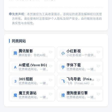
免责声明：
本页面仅为工具收录展示，该网站的资源及解释权归其官
方所有。请在使用时注意保护个人隐私及财产安全，自行甄别信息的
真实性与合规性。
同类网站
腾讯智影
小红影视
腾
小
腾讯智影：你的AI视频创作助手腾讯智影，一个由腾讯推出的云端智能视频创作平台，致力于为用户提供高效、便捷、智能的视频创作体验。无论你是视频创作新手，还是专业剪辑师，腾讯智影都能满足你的需求，助你轻松打造精彩视频。腾讯智影的核心优势： AI赋能，创作更高效： 腾讯智影集成了强大的
小红影视是一个提供国内外的电影、电视剧、综艺、动漫资源的综合影视网站，目前约有50,000余部的影片资源，可以满足日常的追剧需求。站内的所有资源目前可以通过网页在线观看，暂不支持APP客户端。网页播放器的功能比较简单，仅支持投屏功能，暂不支持弹幕视频。在小红影视首页有电影、电视剧的推荐，暂无
AI壁纸 (Vave BG)
字体下载
A
字
优质精选网站，一键直达
优质精选网站，一键直达
365短剧
飞鸟导航（Fniao.net）
3
飞
优质精选网站，一键直达
飞鸟（Fniao.net），以收录推荐优质网址内容为主，同时有好看的电影、电视剧、韩剧推荐，软件分享，字体下载，软件下载，站长工具，建站教程，wordpress主题、wordpress教程，设计类素材与作品欣赏等，来飞鸟，推你所想，见你未见！
魔王资源站
搜狗搜索引擎
魔
搜
优质精选网站，一键直达
优质精选网站，一键直达