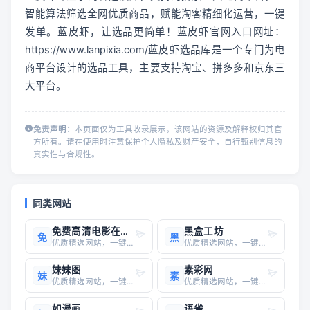
智能算法筛选全网优质商品，赋能淘客精细化运营，一键
发单。蓝皮虾，让选品更简单！蓝皮虾官网入口网址：
https://www.lanpixia.com/蓝皮虾选品库是一个专门为电
商平台设计的选品工具，主要支持淘宝、拼多多和京东三
大平台。
免责声明：
本页面仅为工具收录展示，该网站的资源及解释权归其官
方所有。请在使用时注意保护个人隐私及财产安全，自行甄别信息的
真实性与合规性。
同类网站
免费高清电影在线观看
黑盒工坊
免
黑
优质精选网站，一键直达
优质精选网站，一键直达
妹妹图
素彩网
妹
素
优质精选网站，一键直达
优质精选网站，一键直达
如漫画
语雀