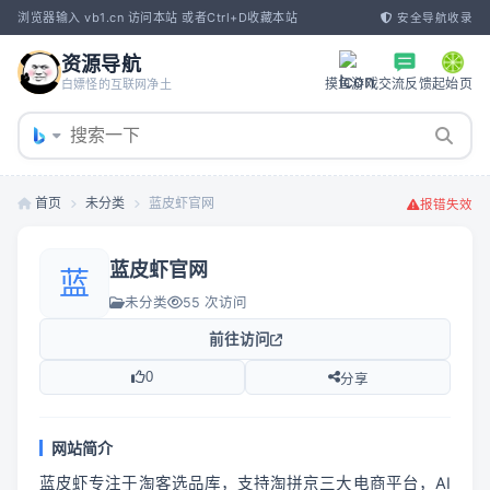
浏览器输入 vb1.cn 访问本站 或者Ctrl+D收藏本站
安全导航收录
资源导航
摸鱼游戏
交流反馈
起始页
白嫖怪的互联网净土
首页
未分类
蓝皮虾官网
报错失效
蓝皮虾官网
蓝
未分类
55 次访问
前往访问
0
分享
网站简介
蓝皮虾专注于淘客选品库，支持淘拼京三大电商平台，AI