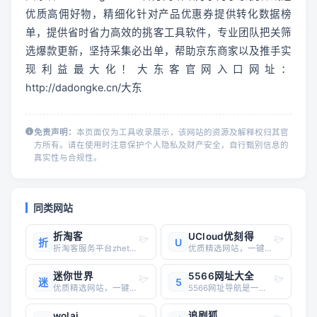
优质高佣好物，精细化针对产品优惠券提供转化数据榜
单，提供省时省力高效的挑客工具软件，专业团队把关筛
选爆款更新，坚持采集必出单，帮助京东商家以及推手实
现利益最大化！大东客官网入口网址：
http://dadongke.cn/大东
免责声明：
本页面仅为工具收录展示，该网站的资源及解释权归其官
方所有。请在使用时注意保护个人隐私及财产安全，自行甄别信息的
真实性与合规性。
同类网站
折淘客
UCloud优刻得
折
U
折淘客服务平台zhetaoke.com折淘客！联盟本着专注单品、极致转化的使命，提供业务包括领券优惠精选、鹊桥精选，以及淘宝客运营干货，帮助大家实现利益最大化，同时帮助淘宝卖家打造爆款，带动销售！折淘客官网入口网址：https://yanhuopro.com/折淘客是一个专注于淘宝、
优质精选网站，一键直达
迷你世界
5566网址大全
迷
5
优质精选网站，一键直达
5566网址导航是一个专业的网址导航平台，成立于1999年，是中国最早的专业网址站之一。它首创了列表式无介绍的网址导航格式，开创了上网不用记网址的时代。该平台收集了丰富多样的精彩网址，涵盖新闻、财经、军事、彩票、体育、电视、汽车、银行、视频、购物、邮箱、娱乐、天气、摄影、房产等多个领域。主要特点
wolai
追剧狐