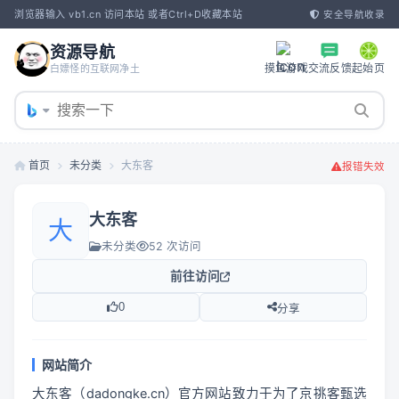
浏览器输入 vb1.cn 访问本站 或者Ctrl+D收藏本站
安全导航收录
资源导航
摸鱼游戏
交流反馈
起始页
白嫖怪的互联网净土
首页
未分类
大东客
报错失效
大东客
大
未分类
52 次访问
前往访问
0
分享
网站简介
大东客（dadongke.cn）官方网站致力于为了京挑客甄选