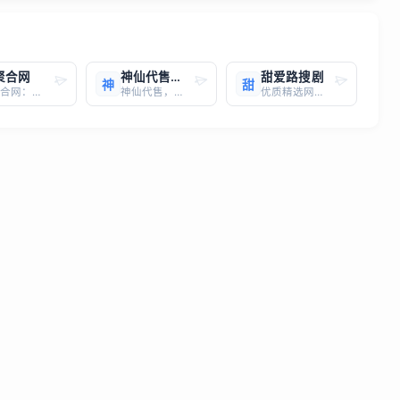
I聚合网
神仙代售官网网址：https://www.sxds.com/
甜爱路搜剧
神
甜
AI聚合网：你的AI工具与资源一站式导航站AI聚合网 (aijhw.com) 是一个专注于聚合全网AI工具与资源的导航网站，致力于为用户提供便捷、高效的AI资源获取体验。无论你是AI爱好者、开发者，还是企业用户，都能在这里找到你所需的AI工具和资源。网站特色： 海量AI工具聚合
神仙代售，专注于游戏账号交易平台多年，具有完整的交易流程以及处理找回售后的经验，提供网游手游账号交易代售服务。天龙八部账号交易，三国谋策天下账号出售，DNF手游买卖交易，地下城与勇士手游卖号回收等。神仙代售多层次的安全措施，包括账号验证、数据加密、防欺诈系统等，以保护玩家的账号免受恶意破坏和盗窃。
优质精选网站，一键直达