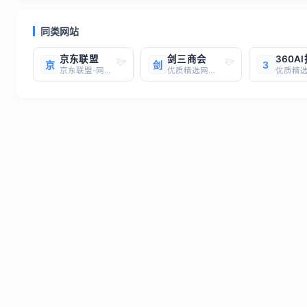
同类网站
京东联盟
剑三商会
360A
京
剑
3
京东联盟-网络赚钱，流量变现，专业电商CPS联盟平台，包含京粉、CPS联盟，依托于京东商城推出的电商广告联盟赚钱平台，通过京东海量数据精细定向目标用户，开放京东电商整合能力，打造精准、高效、高转化的营销生态圈。京东联盟官网网址：https://union.jd.com/京东联盟是京东
优质精选网站，一键直达