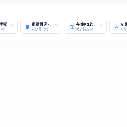
I搜索
素颜博客-娱乐网
在线PS软件,在线PS图片（照片）处理工具
A
素
在
A
优质精选网站，一键直达
素颜源码博客（https://blog.qqdsw8.cn/）是一个专注于技术分享与交流的个人博客网站。该博客由一位热爱编程和技术探索的朋友创建，主要面向程序员、软件开发者以及对计算机技术感兴趣的读者群体。博客内容广泛，涵盖了从基础入门到高级应用的各种技术文章，包括但不限于Web前端开发、后端框架使
优质精选网站，一键直达