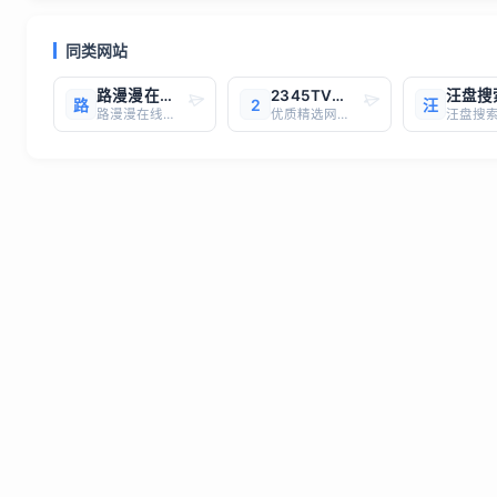
同类网站
路漫漫在线动漫
2345TV影视
路
2
汪
路漫漫在线动漫专注于资源收集整理,海量有效的高质量的动漫资源在线观看,高清晰画质的在线动漫,观看完全免费。
优质精选网站，一键直达