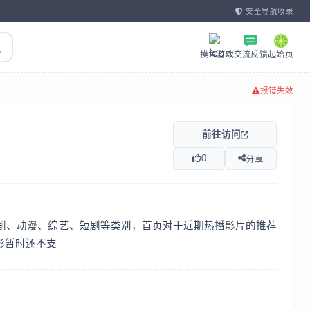
安全导航收录
摸鱼游戏
交流反馈
起始页
报错失效
前往访问
0
分享
剧、动漫、综艺、短剧等类别，首页对于近期热播影片的推荐
影暂时还不支