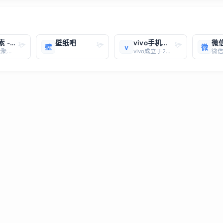
汪盘搜索 - 夸克/百度/UC/迅雷网盘资源聚合搜索引擎
壁纸吧
vivo手机官方
壁
v
微
汪盘搜索聚合夸克网盘、百度网盘、UC网盘、迅雷网盘资源，免费搜索影视、教程、软件、电子书，无需注册无广告，一键搜遍全网资源。
vivo成立于2011年，是一家专注于智能手机研发、生产和销售的科技公司。vivo以“本分、诚信、团队、品质”为核心价值观，致力于为用户提供高品质的产品和优质的服务。vivo智能手机的主要特点 卓越的影像能力： vivo在影像技术方面一直处于行业领先地位，其手机配备了