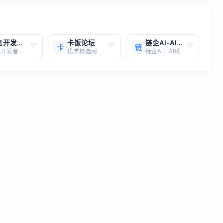
微信开发者工具：小程序开发的得力助手
卡饭论坛
链企AI-AI赋能商业搜索与标书写作，助力企业高效决策
卡
链
微信开发者工具：小程序开发的得力助手简介：微信开发者工具是微信官方为小程序开发者提供的集成开发环境（IDE），旨在帮助开发者更高效、便捷地进行小程序开发、调试和预览。无论你是初学者还是经验丰富的开发者，微信开发者工具都能为你提供强大的功能支持，助你快速构建出色的小程序。主要功能：
优质精选网站，一键直达
链企AI：AI赋能商业搜索与标书写作，助力企业高效决策链企AI（https://www.lianqiai.cn/）是浙江链企智能技术有限公司打造的一站式AI商业搜索与标书写作平台，致力于为企业提供高效、精准的商业信息查询和标书撰写服务。核心功能： AI商业搜索： 告别传统搜索方