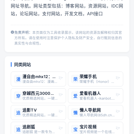
网址导航。网址类型包括：博客网站，资源网站，IDC网
站，论坛网站，支付网站，开发文档，API接口
免责声明：
本页面仅为工具收录展示，该网站的资源及解释权归其官
方所有。请在使用时注意保护个人隐私及财产安全，自行甄别信息的
真实性与合规性。
同类网站
漫自由mhx12：漫画爱好者的数字天堂
荣耀手机
漫
荣
漫自由mhx12：漫画爱好者的数字天堂漫自由mhx12，一个由漫画爱好者倾心打造的分享平台，致力于为所有漫画迷提供便捷、优质的数字漫画阅读体验。无论你是Kindle用户，还是习惯使用其他电子阅读器，漫自由mhx12都能满足你的需求。网站特色： 海量资源，应有尽有： 漫自由mhx
荣耀手机（Honor）是华为旗下的一个独立智能手机品牌，于2013年正式推出。荣耀品牌以“科技、品质、时尚、智慧”为核心价值，主要面向年轻用户群体，注重产品的性价比和创新性。2020年11月，荣耀从华为独立出来，成为一家独立运营的公司。以下是关于荣耀手机的详细介绍：荣耀手机的主要特点
穿越西元3000后漫画 斗罗大陆漫画 斗破苍穹漫画 漫画大全 看漫网 看漫画
爱看机器人
穿
爱
优质精选网站，一键直达
爱看机器人-ikanbot.com,是一个利用网络爬虫技术检索全网免费在线观看影视资源的搜素引擎。
追影TV
懒人导航网
追
懒
优质精选网站，一键直达
懒人导航网(85dh.cn)致力于打造百年网站，本站收集全网资源，各种网站等，一个网站等于无数个网站，你需要的任何网站在本站都可以查到，如果你是站长期待你的加入
追剧狐
宝片视频
追
宝
追剧狐 是一款专为影视爱好者打造的移动视频应用，提供海量的电视剧、电影、综艺等各类影视资源，致力于为用户带来极致的观影体验。以下是其主要功能和特点：功能特点 海量资源：涵盖国内外各类影视作品，满足不同口味需求。 高清画质：提供多种清晰度选择，让观影体验更加清晰流畅。
宝片视频是一个在线追剧网站，内容丰富、更新速度快，目前累计更新约20余万部的影片资源，覆盖电影、电视剧、综艺、动漫、纪录片、短片等内容。站内提供的资源除了可以网页在线观看之外，还提供了Adnroid客户端。APP可支持缓存、弹幕、投屏等功能，测试了下，缓存功能无法使用，均提示不支持该线路；投