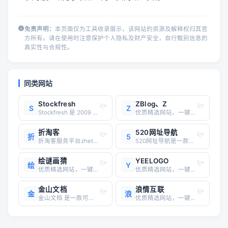
免责声明：
本页面仅为工具收录展示，该网站的资源及解释权归其官
方所有。请在使用时注意保护个人隐私及财产安全，自行甄别信息的
真实性与合规性。
同类网站
Stockfresh
ZBlog、Z
S
Z
Stockfresh 是 2009 年成立于匈牙利的国际素材交易平台，凭借 “高性价比素材 + 创作者友好分成” 的核心定位，在欧洲、亚洲市场积累了大量用户，目前服务覆盖全球 150 多个国家和地区，素材库规模超 1.2 亿件，涵盖高清图片、矢量图、插画等视觉素材，尤其在地域特色素材（如欧洲人文风情
优质精选网站，一键直达
折淘客
520网址导航
折
5
折淘客服务平台zhetaoke.com折淘客！联盟本着专注单品、极致转化的使命，提供业务包括领券优惠精选、鹊桥精选，以及淘宝客运营干货，帮助大家实现利益最大化，同时帮助淘宝卖家打造爆款，带动销售！折淘客官网入口网址：https://yanhuopro.com/折淘客是一个专注于淘宝、
520网址导航是一款免费收录分享优秀网址的网站导航，包含520网址收录、电商导航、AI导航、图书导航、上网导航、青少年网址导航、学生导航、中小学生作文等，支持自动收录、自动审核、自动分类目录等强大的功能，还有二次元插画与作文欣赏。
绘谜画猜
YEELOGO
绘
Y
优质精选网站，一键直达
优质精选网站，一键直达
金山文档
浪情互联
金
浪
金山文档 是一款可多人实时协作编辑的在线文档，修改后自动保存，无需转换格式，告别反复传文件，支持在网页中在线编辑，可下载电脑版客户端、下载APP使用。支持设置不同成员查看或编辑权限。数据安全隔离、实时同步，与他人共享文件夹/团队文件/企业文件，轻松完成团队协作、资料共享、项目管理、信息统计、在线会议
优质精选网站，一键直达