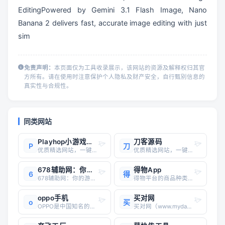
EditingPowered by Gemini 3.1 Flash Image, Nano 
Banana 2 delivers fast, accurate image editing with just 
sim
免责声明：
本页面仅为工具收录展示，该网站的资源及解释权归其官
方所有。请在使用时注意保护个人隐私及财产安全，自行甄别信息的
真实性与合规性。
同类网站
Playhop小游戏网站官网
刀客源码
P
刀
优质精选网站，一键直达
优质精选网站，一键直达
678辅助网：你的游戏资源宝库
得物App
6
得
678辅助网：你的游戏资源宝库678辅助网，正如其名，是一个专注于游戏辅助资源的网站。它致力于为广大游戏爱好者提供免费、安全、可靠的游戏辅助工具、攻略秘籍以及最新游戏资讯。网站特色： 海量资源： 涵盖各类热门游戏的辅助工具、外挂、修改器、存档等，满足不同玩家的需求。 免费
得物平台的商品种类丰富，涵盖潮鞋、潮服、手表、配饰、3C数码、美妆、汽车等多个领域。此外，得物还支持二手奢侈品交易，为用户提供了一个安全可靠的二手商品交易平台。得物不仅是一个购物平台，还通过“社区+电商”的模式，为年轻用户提供了一个交流和分享潮流文化的社区空间。用户可以在平台上分享穿搭、参与
oppo手机
买对网
o
买
OPPO是中国知名的智能手机品牌，以创新技术、时尚设计和优质用户体验著称。OPPO在全球市场拥有广泛的用户基础，尤其在东南亚、印度和中国市场表现突出。以下是关于OPPO手机的详细介绍：品牌介绍OPPO成立于2004年，最初以DVD播放器等电子产品起家，2008年正式进入手机市场。OPPO的名
买对网（www.myday.cn ）是一家提供跨境购物服务的公司，隶属于买对中国香港有限公司，成立于2004年12月。该网站主要为用户提供日本雅虎拍卖、乐天等海外平台的商品代购和代拍服务。买对网的核心业务包括日本Yahoo拍卖区产品的代拍服务，商品种类丰富，涵盖日式古玩、工艺品、3C数码等各类精品。