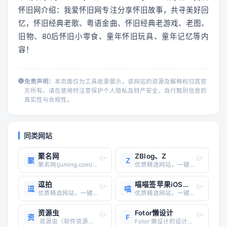
怀旧网介绍：我爱怀旧网专注分享怀旧故事，共寻美好回
忆，怀旧经典老歌、粤语金曲、怀旧经典老游戏、老图、
旧物、80后怀旧小零食、童年怀旧玩具、童年记忆等内
容！
免责声明：
本页面仅为工具收录展示，该网站的资源及解释权归其官
方所有。请在使用时注意保护个人隐私及财产安全，自行甄别信息的
真实性与合规性。
同类网站
聚名网
ZBlog、Z
聚
Z
聚名网(juming.com)国内互联网域名综合服务平台，涵盖了域名注册查询、到期域名抢注、域名买卖交易、域名续费管理等多项业务。聚名致力于打造最好的域名交易平台，聚名，让域名创造更多价值！
优质精选网站，一键直达
逗拍
喵喵签苹果iOS签名工具
逗
喵
优质精选网站，一键直达
优质精选网站，一键直达
资源虫
Fotor懒设计
资
F
资源虫（软件资源下载平台）资源虫是一个提供各类软件、游戏、影视等资源的精品资源下载站，其特点如下： 海量资源：涵盖电脑软件、手机软件、单机游戏、手机游戏等，满足不同用户的需求。 多平台支持：提供Windows、Mac、iOS、Android等多平台的软件资源。
Fotor 懒设计的设计师招募平台为广大设计师提供了一个灵活的兼职变现渠道。入驻该平台，设计师无需坐班，就能轻松接单，获得丰厚收益，单件作品稿费最高超千元。平台设计需求充足，投稿灵活且无任务量限制，设计师的作品还有机会被全球用户使用，充分展现个人才华并扩大影响力，助力设计师开启斜杠人生。官网