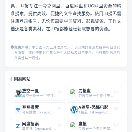
具，JJ搜专注于夸克网盘、百度网盘和UC网盘资源的精
准搜索，提供高效、便捷的文件查找服务。使用JJ搜无需
注册登录帐号，无论您需要学习资料、影视资源、工作文
档还是各类素材，在JJ搜都能轻松获取想要的资源。
免责声明：
本页面仅为工具收录展示，该网站的资源及解释权归其官
方所有。请在使用时注意保护个人隐私及财产安全，自行甄别信息的
真实性与合规性。
同类网站
放空一夏
刀搜盘
放空一夏是一个专注于广播剧资源检索的垂直搜索工具，核心功能是支持夸克云盘内广播剧资源的全文检索。用户无需注册即可直接搜索，快速定位包含都市、校园、青春、悬疑、古风、现代、职场、玄幻、种田、科幻等主流题材的免费广播剧内容。平台不直接提供音频文件，而是通过索引云盘分享链接，帮助用户高效找到已上传的广播剧资源。对于喜欢听广播剧但苦于资源分散、搜索效率低的用户而言，放空一夏能够显著减少在多个平台间反复查找的时间成本。其界面简洁，搜索响应快，适合作为广播剧爱好者的日常检索工具。导航站收录该站点时，可重点突出“广播剧搜索工具”“夸克云盘资源检索”“免费广播剧资源导航”等长尾关键词，便于目标用户通过搜索场景发现并收藏该工具。
刀搜盘是一个专注于网盘资源检索的垂直搜索引擎，聚合了百度网盘、夸克网盘、迅雷云盘等主流云存储平台的公开资源链接。用户无需注册即可直接输入关键词，快速定位学习资料、影视剧集、软件安装包及电子书等文件。其核心优势在于每日更新百万级资源索引，覆盖考研考证、办公模板、热门电影、系统工具等高频需求场景，搜索结果附带资源标题、文件大小及来源平台，便于筛选。作为第三方网盘资源搜索平台，刀搜盘不存储任何文件本体，仅提供已公开的分享链接跳转，保障用户隐私安全。对于需要低成本获取数字资源的职场人士、学生群体及数码爱好者而言，该工具能有效缩短“找资源-下载”的路径，尤其适合批量查找PDF教材、蓝光视频或绿色软件。建议导航站收录时突出其“多网盘一站式搜索”“每日资源更新”及“无广告干扰”的实用特性，以吸引对效率工具有明确需求的访问者。
夸夸搜索
A控屋-恐怖电影
夸
夸夸搜索（kkso.cc）是一个专注于夸克网盘资源搜索的垂直工具型网站。它主要帮助用户快速定位夸克网盘中存储的各类文件资源，包括影视剧集、学习资料、软件安装包、电子书等常见内容。与传统搜索引擎不同，夸夸搜索直接针对夸克网盘的分享链接与目录结构进行索引，搜索结果更精准，避免了泛搜索中大量无关广告与无效链接的干扰。 该平台界面简洁，无需注册即可直接输入关键词进行检索。搜索结果会清晰展示资源标题、文件大小、分享时效以及来源链接，用户点击后能直接跳转至夸克网盘进行保存或在线预览。对于经常使用夸克网盘存储和分享内容的用户来说，夸夸搜索显著提升了资源查找效率，尤其适合需要批量寻找学习教程、高清影视或实用工具的场景。 作为导航站收录对象，夸夸搜索具备明确的垂直定位和实用价值。它不涉及违规内容索引，仅对公开分享的资源进行聚合，符合主流资源搜索工具的使用规范。如果你日常依赖夸克网盘管理文件，或需要快速找到特定类型的网盘资源，夸夸搜索是一个值得收藏的轻量级搜索入口。
A控屋（akongwu.com）是一个专注于恐怖电影资源分享的垂直类站点，主要面向喜爱恐怖、惊悚、悬疑题材的影迷群体。该站以“免费分享”为核心定位，收录内容覆盖欧美、港台、日本、韩国、泰国及东南亚地区的恐怖片，类型包括经典恐怖、心理惊悚、灵异鬼片、丧尸怪物等细分品类，能够满足不同观影偏好的用户需求。 从功能上看，A控屋提供直接的资源获取渠道，用户无需注册或付费即可浏览并获取影片信息，降低了观影门槛。网站结构清晰，按地区、年代、类型对恐怖片进行分类，便于快速检索。对于导航站而言，这类垂直资源站点具备明确的用户指向性——当用户搜索“免费恐怖片网站”“欧美恐怖片在线观看”“日本恐怖电影大全”“泰国鬼片资源”“东南亚恐怖片推荐”等长尾关键词时，A控屋能提供精准的聚合内容，有效承接搜索流量。 需要注意的是，该站主要提供资源分享，不涉及深度影评或社区互动，适合作为工具型导航收录。整体上，A控屋填补了恐怖片细分领域的免费资源空白，适合恐怖片爱好者作为日常找片入口，也适合导航站作为“恐怖电影资源”类别的优质推荐站点。
网盘搜索
盘搜
泽索搜（zreso.cn）是一个专注于网盘资源检索的垂直搜索引擎，主要面向夸克网盘用户提供高效、精准的文件查找服务。作为网盘搜索工具，它聚合了分散在网络各处的夸克网盘分享链接，帮助用户快速定位学习资料、办公文档、影视资源等内容。网站界面简洁，搜索响应速度快，支持关键词模糊匹配与分类筛选，适合需要批量获取网盘资源的用户日常使用。无论是寻找考研课程、行业报告，还是热门影视剧集，泽索搜都能通过其索引系统提供直达链接，省去在社交平台或论坛手动翻找的麻烦。对于导航站而言，该工具属于实用型网盘搜索引擎类目，能有效补充资源检索类目下的垂直需求，尤其适合收录至“学习工具”“资源下载”或“文档搜索”等子板块。其核心价值在于降低用户获取夸克网盘资源的门槛，提升信息检索效率，是工作、学习与娱乐场景下的辅助型搜索利器。
盘搜是一个专注于网盘资源搜索的实用工具网站，主要面向需要快速查找百度网盘、夸克网盘、迅雷云盘等平台存储内容的用户。其核心功能在于整合多个网盘平台的公开资源，提供一站式的搜索入口，帮助用户高效定位影视、学习资料、软件安装包等文件。相比传统搜索引擎，盘搜直接过滤掉无关网页，直接展示网盘内的有效链接，减少了“找到资源却无法下载”的无效操作。 从实际体验来看，盘搜的搜索结果以列表形式呈现，包含资源标题、文件大小、分享时间等关键信息，部分结果还附带提取码，方便直接转存或下载。对于需要批量查找考研资料、行业文档或热门影视剧的用户来说，这种“去中介化”的搜索方式能显著提升效率。同时，网站界面简洁无冗余广告，加载速度较快，没有强制注册或付费墙，降低了使用门槛。 需要注意的是，网盘资源搜索本身依赖于第三方分享的公开性，因此部分链接可能存在失效风险，建议用户优先选择更新时间较近的结果。总体而言，盘搜适合作为日常资源检索的辅助工具，尤其适合学生、职场人士以及影视爱好者，在无法通过常规搜索引擎直接获取文件时，可以尝试通过该网站进行补充搜索。如果你经常需要从多个网盘平台查找内容，不妨将其加入收藏夹备用。