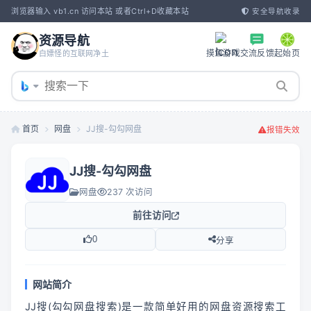
浏览器输入 vb1.cn 访问本站 或者Ctrl+D收藏本站
安全导航收录
资源导航
摸鱼游戏
交流反馈
起始页
白嫖怪的互联网净土
首页
网盘
JJ搜-勾勾网盘
报错失效
JJ搜-勾勾网盘
网盘
237 次访问
前往访问
0
分享
网站简介
JJ搜(勾勾网盘搜索)是一款简单好用的网盘资源搜索工