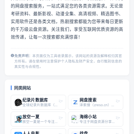
的网盘搜索服务，一站式满足您的各类资源需求。无论是
考研资料、最新影视、动漫全集、高清视频、精选图书、
实用软件还是各类文档，热剧搜索都能为您带来每日更新
的千万级云盘资源。关注我们，享受互联网优质资源的高
效传递，让每一次搜索都充满惊喜！
免责声明：
本页面仅为工具收录展示，该网站的资源及解释权归其官
方所有。请在使用时注意保护个人隐私及财产安全，自行甄别信息的
真实性与合规性。
同类网站
纪录片数据库
网盘搜索
全球纪录片数据库（docu-lib.com）是一个专注于纪录片资源检索与管理的垂直平台，面向深度纪录片爱好者、研究者及教育工作者。该网站的核心功能在于提供跨主题、跨年代的纪录片搜索与下载入口，用户可通过关键词、导演、年份或主题标签快速定位目标作品。与通用视频平台不同，该站点强调“管理”属性，允许用户构建个人纪录片收藏列表，便于后续观看与学习整理。网站收录内容涵盖自然科学、历史人文、社会纪实、科技探索等主流纪录片分类，同时支持中英文双语检索，适合需要系统化获取纪录片资源的用户。对于导航站而言，该站点填补了“纪录片专用工具型网站”的空白，尤其适合与学术资源站、影视数据库、在线教育平台并列收录。其长尾价值体现在“纪录片资源整理”“高清纪录片下载导航”“纪录片分类检索工具”等搜索场景中。整体功能聚焦、无冗余广告，界面以搜索框与分类目录为主，符合效率型导航站的收录标准。
泽索搜（zreso.cn）是一个专注于网盘资源检索的垂直搜索引擎，主要面向夸克网盘用户提供高效、精准的文件查找服务。作为网盘搜索工具，它聚合了分散在网络各处的夸克网盘分享链接，帮助用户快速定位学习资料、办公文档、影视资源等内容。网站界面简洁，搜索响应速度快，支持关键词模糊匹配与分类筛选，适合需要批量获取网盘资源的用户日常使用。无论是寻找考研课程、行业报告，还是热门影视剧集，泽索搜都能通过其索引系统提供直达链接，省去在社交平台或论坛手动翻找的麻烦。对于导航站而言，该工具属于实用型网盘搜索引擎类目，能有效补充资源检索类目下的垂直需求，尤其适合收录至“学习工具”“资源下载”或“文档搜索”等子板块。其核心价值在于降低用户获取夸克网盘资源的门槛，提升信息检索效率，是工作、学习与娱乐场景下的辅助型搜索利器。
放空一夏
海绵小站
放空一夏是一个专注于广播剧资源检索的垂直搜索工具，核心功能是支持夸克云盘内广播剧资源的全文检索。用户无需注册即可直接搜索，快速定位包含都市、校园、青春、悬疑、古风、现代、职场、玄幻、种田、科幻等主流题材的免费广播剧内容。平台不直接提供音频文件，而是通过索引云盘分享链接，帮助用户高效找到已上传的广播剧资源。对于喜欢听广播剧但苦于资源分散、搜索效率低的用户而言，放空一夏能够显著减少在多个平台间反复查找的时间成本。其界面简洁，搜索响应快，适合作为广播剧爱好者的日常检索工具。导航站收录该站点时，可重点突出“广播剧搜索工具”“夸克云盘资源检索”“免费广播剧资源导航”等长尾关键词，便于目标用户通过搜索场景发现并收藏该工具。
专注于网盘资源分享，想要免费下载最新的电影、电视剧、音乐、书籍、动漫、综艺等资源吗？海绵小站为您提供丰富的资源下载，高清4K资源，赶快加入我们，畅享资源世界！
人人电影
找盘