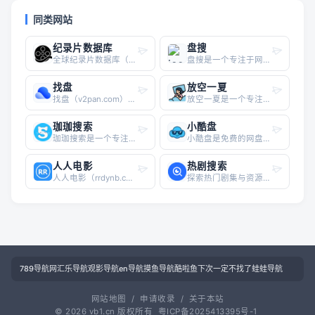
同类网站
纪录片数据库
盘搜
全球纪录片数据库（docu-lib.com）是一个专注于纪录片资源检索与管理的垂直平台，面向深度纪录片爱好者、研究者及教育工作者。该网站的核心功能在于提供跨主题、跨年代的纪录片搜索与下载入口，用户可通过关键词、导演、年份或主题标签快速定位目标作品。与通用视频平台不同，该站点强调“管理”属性，允许用户构建个人纪录片收藏列表，便于后续观看与学习整理。网站收录内容涵盖自然科学、历史人文、社会纪实、科技探索等主流纪录片分类，同时支持中英文双语检索，适合需要系统化获取纪录片资源的用户。对于导航站而言，该站点填补了“纪录片专用工具型网站”的空白，尤其适合与学术资源站、影视数据库、在线教育平台并列收录。其长尾价值体现在“纪录片资源整理”“高清纪录片下载导航”“纪录片分类检索工具”等搜索场景中。整体功能聚焦、无冗余广告，界面以搜索框与分类目录为主，符合效率型导航站的收录标准。
盘搜是一个专注于网盘资源搜索的实用工具网站，主要面向需要快速查找百度网盘、夸克网盘、迅雷云盘等平台存储内容的用户。其核心功能在于整合多个网盘平台的公开资源，提供一站式的搜索入口，帮助用户高效定位影视、学习资料、软件安装包等文件。相比传统搜索引擎，盘搜直接过滤掉无关网页，直接展示网盘内的有效链接，减少了“找到资源却无法下载”的无效操作。 从实际体验来看，盘搜的搜索结果以列表形式呈现，包含资源标题、文件大小、分享时间等关键信息，部分结果还附带提取码，方便直接转存或下载。对于需要批量查找考研资料、行业文档或热门影视剧的用户来说，这种“去中介化”的搜索方式能显著提升效率。同时，网站界面简洁无冗余广告，加载速度较快，没有强制注册或付费墙，降低了使用门槛。 需要注意的是，网盘资源搜索本身依赖于第三方分享的公开性，因此部分链接可能存在失效风险，建议用户优先选择更新时间较近的结果。总体而言，盘搜适合作为日常资源检索的辅助工具，尤其适合学生、职场人士以及影视爱好者，在无法通过常规搜索引擎直接获取文件时，可以尝试通过该网站进行补充搜索。如果你经常需要从多个网盘平台查找内容，不妨将其加入收藏夹备用。
找盘
放空一夏
找盘（v2pan.com）是一个专注于网盘资源检索的免费搜索引擎，核心功能是帮助用户快速定位存储在各大网盘中的文件。与传统的资源站不同，找盘不直接存储文件，而是通过聚合索引技术，实时抓取百度网盘、阿里云盘等主流平台的公开分享链接，实现“搜即所得”的体验。用户只需输入关键词，即可筛选出文档、视频、软件、压缩包等多类型资源，并直接跳转至原始网盘页面下载。其界面简洁，无冗余广告，搜索响应速度快，适合需要批量查找学习资料、工作模板、影视资源或电子书的用户。对于导航站收录而言，找盘填补了“网盘搜索引擎”这一垂直需求，尤其适合与云盘工具、资源下载类站点形成互补。建议导航站将其归类于“资源搜索”或“云盘工具”栏目，并搭配“免费网盘资源搜索”“阿里云盘资源查找”“百度网盘文件检索”等长尾标签，以覆盖用户从“找资源”到“下载”的完整行为链。整体而言，找盘解决了分散网盘资源难以统一检索的痛点，是一个实用且轻量的工具型站点。
放空一夏是一个专注于广播剧资源检索的垂直搜索工具，核心功能是支持夸克云盘内广播剧资源的全文检索。用户无需注册即可直接搜索，快速定位包含都市、校园、青春、悬疑、古风、现代、职场、玄幻、种田、科幻等主流题材的免费广播剧内容。平台不直接提供音频文件，而是通过索引云盘分享链接，帮助用户高效找到已上传的广播剧资源。对于喜欢听广播剧但苦于资源分散、搜索效率低的用户而言，放空一夏能够显著减少在多个平台间反复查找的时间成本。其界面简洁，搜索响应快，适合作为广播剧爱好者的日常检索工具。导航站收录该站点时，可重点突出“广播剧搜索工具”“夸克云盘资源检索”“免费广播剧资源导航”等长尾关键词，便于目标用户通过搜索场景发现并收藏该工具。
珈珈搜索
小酷盘
珈珈搜索是一个专注于4K高清影视与网盘资源聚合的垂直搜索引擎，用户可通过单一入口同步检索夸克网盘、百度网盘、迅雷网盘、阿里云盘、UC网盘等主流云存储平台。其核心优势在于打破平台壁垒，避免用户在多个网盘间反复切换，大幅提升找资源效率。针对影视爱好者、资源收藏者等精准人群，珈珈搜索特别强化了对4K、蓝光原盘、高码率视频的索引能力，搜索结果可直接跳转至对应网盘页面，省去站外二次搜索的繁琐。平台界面简洁无广告，支持关键词模糊匹配与分类筛选，适合导航站作为“网盘资源聚合工具”类目收录。对于需要快速定位高清电影、纪录片、电视剧或学习资料的网民而言，珈珈搜索提供了一条直达网盘资源的快捷路径，尤其适合搭配夸克网盘、阿里云盘等不限速网盘使用，整体体验优于传统泛搜索工具的网盘结果聚合。
小酷盘是免费的网盘资源搜索引擎，支持百度网盘、夸克网盘、UC网盘、迅雷云盘、阿里云盘等多个平台的资源搜索，无需登录注册，一键获取资源链接，快速找到电影、电视剧、软件、文档等网盘资源。
人人电影
热剧搜索
人人电影（rrdynb.com）是一个专注于影视资源聚合与下载的在线平台，主要提供电影、韩剧、美剧、日剧等高清资源的迅雷下载、百度云盘及阿里网盘链接。网站内容覆盖国内外热门影视作品，包括最新院线大片、经典老片以及各类剧集，资源更新频率较高，能够满足不同用户对影视资源获取的需求。 该站界面简洁，分类清晰，用户可按照“电影”、“电视剧”、“综艺”、“动漫”等板块快速定位目标内容。每个资源页面通常附带简要剧情介绍、分辨率标注及文件大小信息，便于用户判断是否适合自身设备与网络环境。对于习惯使用网盘离线下载或迅雷批量下载的用户来说，人人电影提供的直链与网盘链接整合方式较为实用。 需要注意的是，该网站属于非官方影视资源聚合站点，所提供的资源链接均来自第三方存储或分享渠道，平台本身不直接存储内容。因此，在收录至导航站时，建议标注为“影视资源导航类站点”，并提醒用户注意版权风险与网络安全。整体而言，人人电影适合作为影视爱好者查找下载链接的补充工具，尤其适合偏好网盘或迅雷下载的用户群体。
探索热门剧集与资源，尽在热剧搜索！我们提供业界领先的网盘搜索服务，一站式满足您的各类资源需求。无论是考研资料、最新影视、动漫全集、高清视频、精选图书、实用软件还是各类文档，热剧搜索都能为您带来每日更新的千万级云盘资源。关注我们，享受互联网优质资源的高效传递，让每一次搜索都充满惊喜！
789导航网
汇乐导航
观影导航
en导航
摸鱼导航
酷啦鱼
下次一定
不找了
蛙蛙导航
网站地图
/
申请收录
/
关于本站
© 2026 vb1.cn 版权所有
粤ICP备2025413395号-1