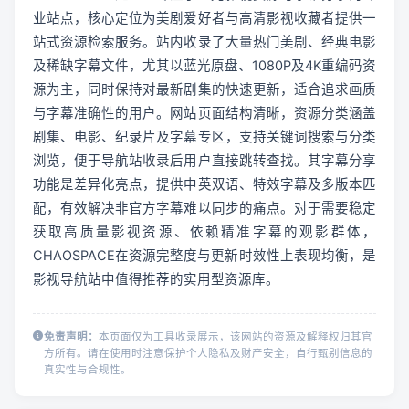
业站点，核心定位为美剧爱好者与高清影视收藏者提供一
站式资源检索服务。站内收录了大量热门美剧、经典电影
及稀缺字幕文件，尤其以蓝光原盘、1080P及4K重编码资
源为主，同时保持对最新剧集的快速更新，适合追求画质
与字幕准确性的用户。网站页面结构清晰，资源分类涵盖
剧集、电影、纪录片及字幕专区，支持关键词搜索与分类
浏览，便于导航站收录后用户直接跳转查找。其字幕分享
功能是差异化亮点，提供中英双语、特效字幕及多版本匹
配，有效解决非官方字幕难以同步的痛点。对于需要稳定
获取高质量影视资源、依赖精准字幕的观影群体，
CHAOSPACE在资源完整度与更新时效性上表现均衡，是
影视导航站中值得推荐的实用型资源库。
免责声明：
本页面仅为工具收录展示，该网站的资源及解释权归其官
方所有。请在使用时注意保护个人隐私及财产安全，自行甄别信息的
真实性与合规性。