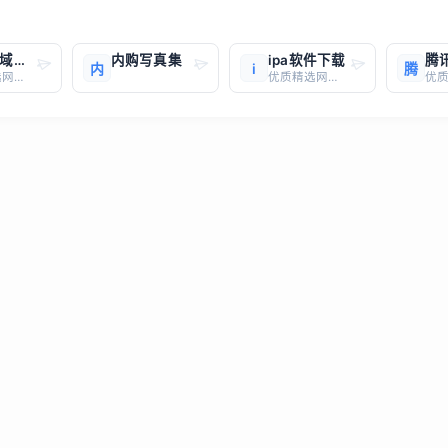
BF二级域名分发系统
内购写真集
ipa软件下载
内
i
腾
优质精选网站，一键直达
优质精选网站，一键直达