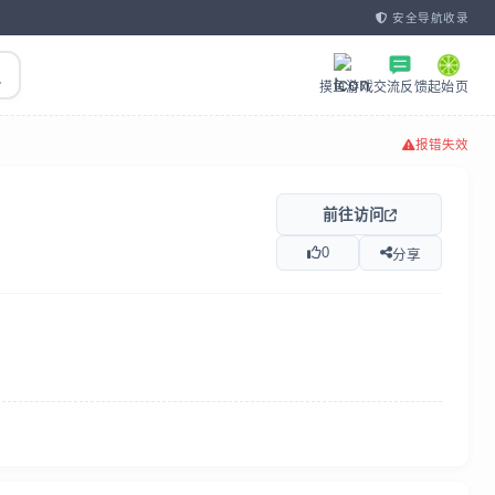
安全导航收录
摸鱼游戏
交流反馈
起始页
报错失效
前往访问
0
分享