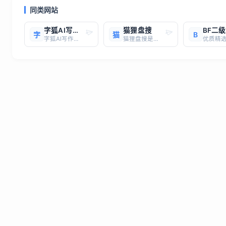
同类网站
字狐AI写作：你的智能创作助手
猫狸盘搜
字
猫
B
字狐AI写作：你的智能创作助手网址： https://aixiezuo.xiangtatech.com/简介：字狐AI写作是一款基于人工智能技术的智能写作平台，致力于为用户提供高效、便捷、优质的写作体验。无论你是需要撰写文章、文案、邮件，还是进行创意写作，字狐AI写作都能为你提供强大
猫狸盘搜是一个专注于阿里云盘资源的搜索引擎，同时也支持百度网盘、天翼云盘等其他主流网盘资源的搜索。以下是其主要功能和特点：功能与特点 多网盘资源覆盖：猫狸盘搜整合了多个网盘资源，包括阿里云盘、百度网盘、天翼云盘等，用户可以通过一个平台搜索多个网盘的资源。 资源丰富：提供影