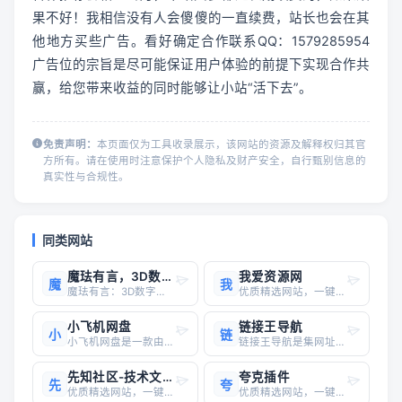
果不好！我相信没有人会傻傻的一直续费，站长也会在其
他地方买些广告。看好确定合作联系QQ：1579285954
广告位的宗旨是尽可能保证用户体验的前提下实现合作共
赢，给您带来收益的同时能够让小站“活下去”。
免责声明：
本页面仅为工具收录展示，该网站的资源及解释权归其官
方所有。请在使用时注意保护个人隐私及财产安全，自行甄别信息的
真实性与合规性。
同类网站
魔珐有言，3D数字人AI视频生成平台
我爱资源网
魔
我
魔珐有言：3D数字人AI视频生成平台魔珐有言是一款革命性的3D数字人AI视频生成工具，致力于为用户提供零门槛、易上手的视频创作体验。无论您是个人创作者还是企业用户，都能轻松驾驭这款强大的工具，快速生成高质量的3D数字人视频，满足各种视频制作需求。无需专业技能，轻松上手： 零门槛
优质精选网站，一键直达
小飞机网盘
链接王导航
小
链
小飞机网盘是一款由福建顶好信息技术有限公司开发的云存储服务产品，具有以下特点和功能：核心功能永不限速：所有用户均可享受上传和下载不限速的权益，无需开通会员。免登录下载：500MB以内的文件支持免登录下载，分享链接后接收方无需注册或登录即可直接下载。无损存储：支持图片、视频等文件的无损
链接王导航是集网址、资源、工具于一体的学习导航网站，为用户提供超强的聚合搜索引擎，欢迎您来体验!
先知社区-技术文章
夸克插件
先
夸
优质精选网站，一键直达
优质精选网站，一键直达